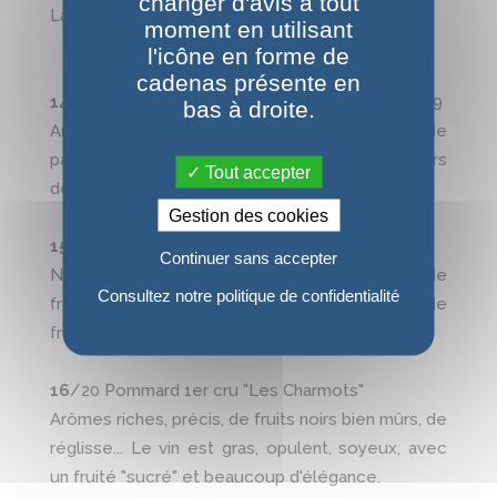
changer d'avis à tout
Laurent Pillot:
moment en utilisant
l'icône en forme de
cadenas présente en
14,5
/20 Chassagne-Mt 1er cru "Les Vergers" 2019
bas à droite.
Arômes de fruits blancs, avec quelques notes de
pain grillé. Le vin est pur, ciselé, avec des saveurs
Tout accepter
de fruits blancs et une belle finale saline.
Gestion des cookies
15,5
/20 Volnay 2019
Continuer sans accepter
Nez bien ouvert, sur des arômes précis de
Consultez notre politique de confidentialité
framboise, d'épices... Le vin est juteux plein de
fruit, frais et élégant
16
/20 Pommard 1er cru "Les Charmots"
Arômes riches, précis, de fruits noirs bien mûrs, de
réglisse... Le vin est gras, opulent, soyeux, avec
un fruité "sucré" et beaucoup d'élégance.