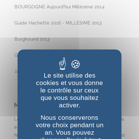
BOURGOGNE Aujourd'hui Millésime 2014
Guide Hachette 2016 - MILLESIME 2013
Burghound 2013
Guide Hachette 2014 - MILLESIME 2011
Jancis Robinson
Burghound 2011 wines
Le site utilise des
cookies et vous donne
le contrôle sur ceux
que vous souhaitez
activer.
Millésime 2019
Nous conserverons
Les vins ont été dégustés en cours d'élevage,
votre choix pendant un
échantillons pris sur les fûts
an. Vous pouvez
Notes de dégustation du domaine Fernand et